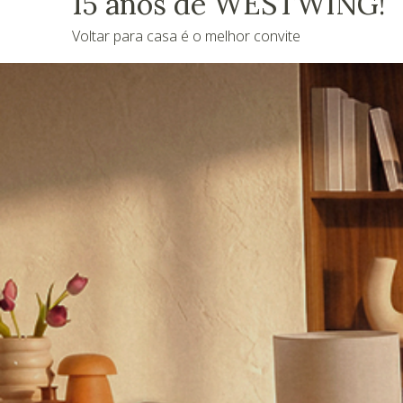
15 anos de WESTWING!
Voltar para casa é o melhor convite