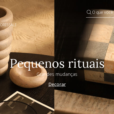
O que você
DORES
SALE
Pequenos rituais
Grandes mudanças
Decorar