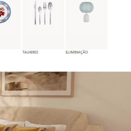
TALHERES
ILUMINAÇÃO
ALMOFADAS