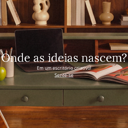
Onde as ideias nascem?
Em um escritório criativo!
Sente-se