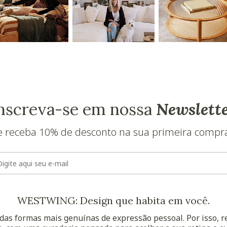
nscreva-se em nossa
Newslett
e receba 10% de desconto na sua primeira compr
E-mail
WESTWING: Design que habita em você.
as formas mais genuínas de expressão pessoal. Por isso, 