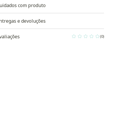
uidados com produto
ntregas e devoluções
valiações
(0)
0 out of 5 Customer Rating