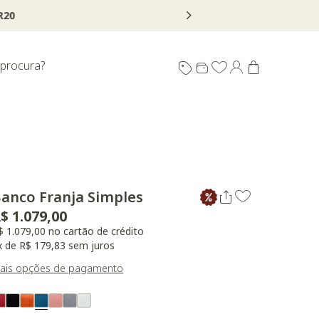
 procura?
anco Franja Simples
$ 1.079,00
$ 1.079,00 no cartão de crédito
x de R$ 179,83 sem juros
ais opções de pagamento
ariant Real Color
Selected