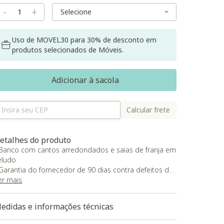
Variant Size
Variant Size
-
+
Uso de MOVEL30 para 30% de desconto em
produtos selecionados de Móveis.
Adicionar à sacola
Calcular frete
etalhes do produto
 Banco com cantos arredondados e saias de franja em
eludo
 Garantia do fornecedor de 90 dias contra defeitos de
abricação
er mais
aixe aqui a Modelagem 3D do produto
edidas e informações técnicas