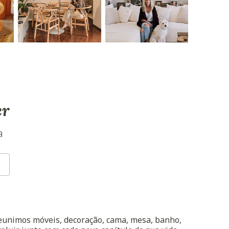
er
a
reunimos móveis, decoração, cama, mesa, banho,