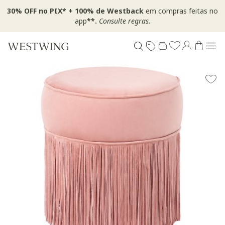
30% OFF no PIX* + 100% de Westback
em compras feitas no
app
**.
Consulte regras.