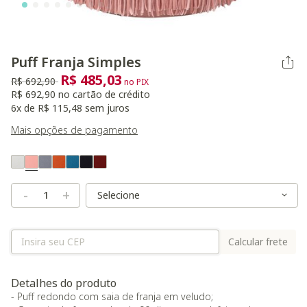
Puff Franja Simples
R$ 485,03
Preço reduzido de
para
R$ 692,90
no PIX
R$ 692,90 no cartão de crédito
6x de R$ 115,48 sem juros
Mais opções de pagamento
Variant Real Color
Selected
Variant Size
Variant Size
-
+
Calcular frete
Detalhes do produto
- Puff redondo com saia de franja em veludo;