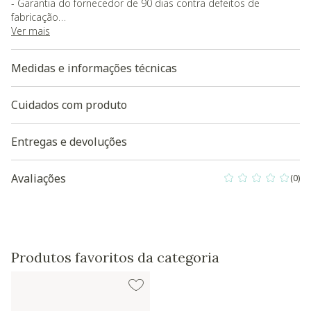
- Garantia do fornecedor de 90 dias contra defeitos de
fabricação
Ver mais
Baixe aqui a Modelagem 3D do produto
Medidas e informações técnicas
Cuidados com produto
Entregas e devoluções
Avaliações
(0)
0 out of 5 Custo
Produtos favoritos da categoria