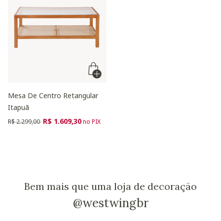
Mesa De Centro Retangular
Itapuã
Preço reduzido de
para
R$ 1.609,30
R$ 2.299,00
no PIX
Bem mais que uma loja de decoração
@westwingbr