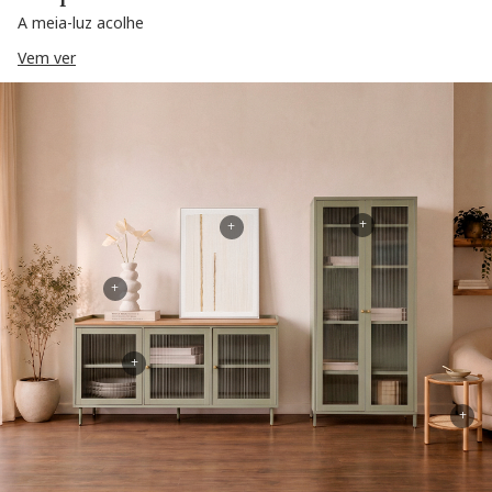
A meia-luz acolhe
Vem ver
+
+
+
+
+