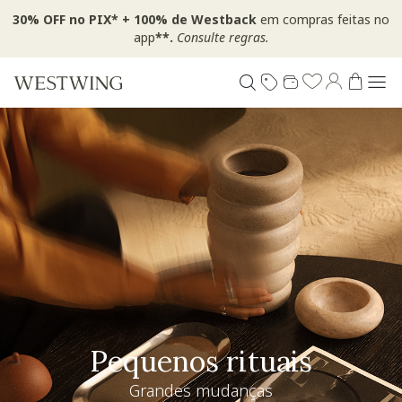
30% OFF no PIX* + 100% de Westback
em compras feitas no
app
**.
Consulte regras.
Pequenos rituais
Grandes mudanças