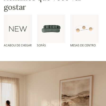
gostar
ACABOU DE CHEGAR
SOFÁS
MESAS DE CENTRO
T