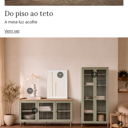
Do piso ao teto
A meia-luz acolhe
Vem ver
+
+
+
+
+