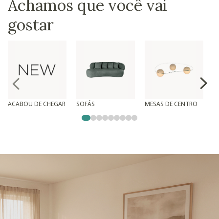
Achamos que você vai
gostar
ACABOU DE CHEGAR
SOFÁS
MESAS DE CENTRO
T