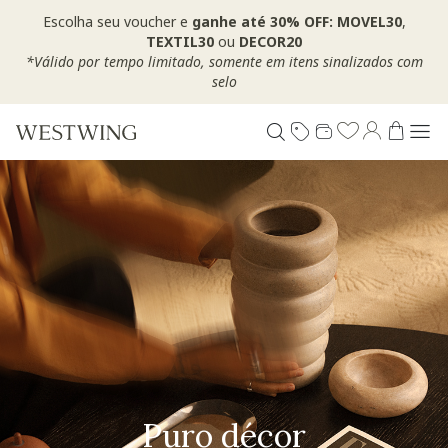
Escolha seu voucher e
ganhe até 30% OFF: MOVEL30
,
TEXTIL30
ou
DECOR20
*Válido por tempo limitado, somente em itens sinalizados com
selo
Curadoria afetiva