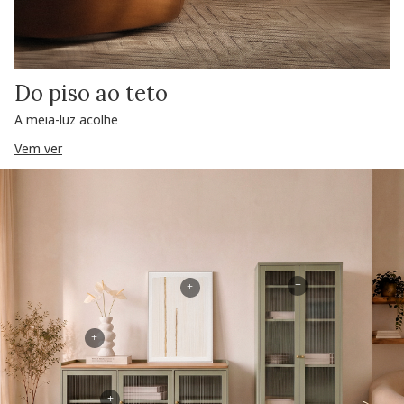
Do piso ao teto
A meia-luz acolhe
Vem ver
+
+
+
+