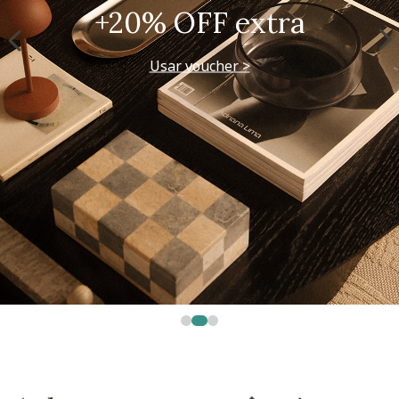
Westwing + @_nathaliacandelaria
Vem ver