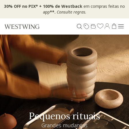
30% OFF no PIX* + 100% de Westback
em compras feitas no
app
**.
Consulte regras.
Pequenos rituais
Grandes mudanças