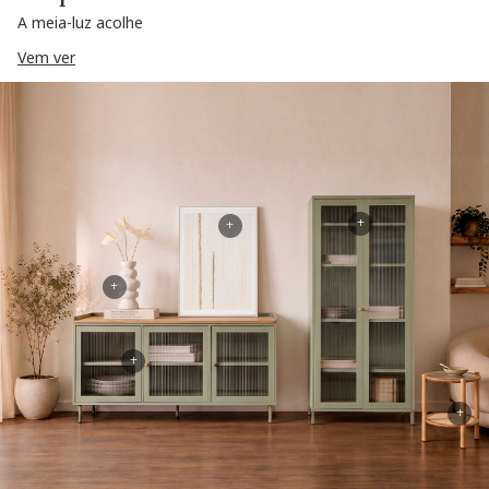
A meia-luz acolhe
Vem ver
+
+
+
+
+