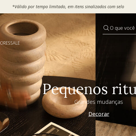
 seu VOUCHER e ganhe até 30% OFF*: use
MOVEL30, TEXTIL30 OU
O que você
DORES
SALE
Pequenos rituais
Grandes mudanças
Decorar