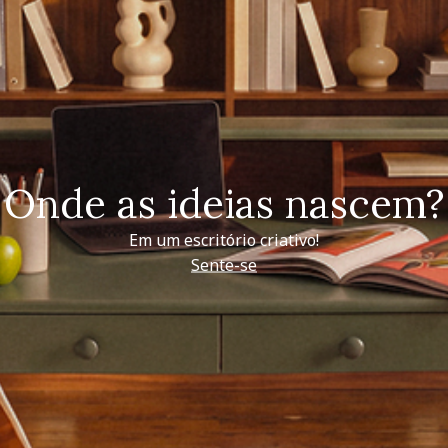
Onde as ideias nascem?
Em um escritório criativo!
Sente-se