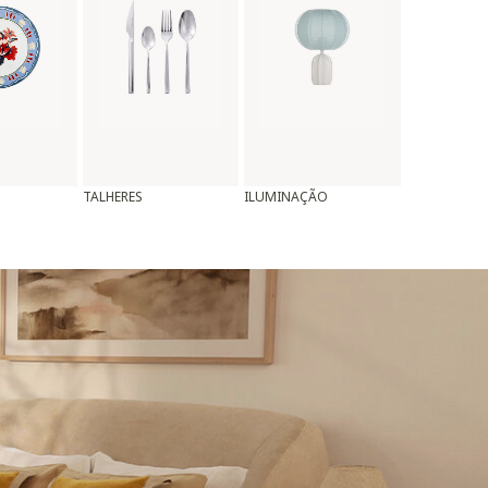
TALHERES
ILUMINAÇÃO
ALMOFADAS