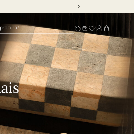
 DECOR20
 procura?