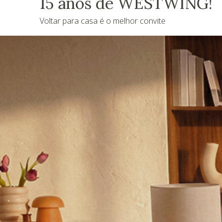
15 anos de WESTWING!
Voltar para casa é o melhor convite