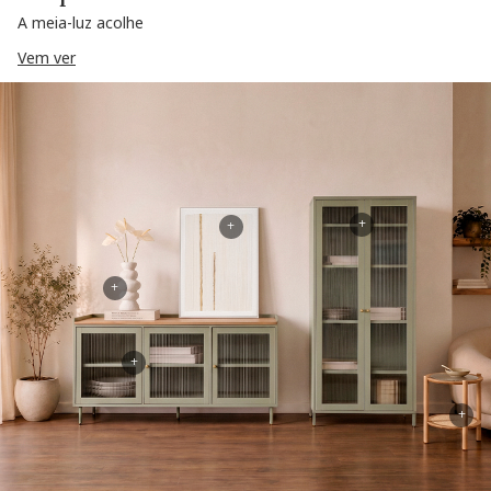
A meia-luz acolhe
Vem ver
+
+
+
+
+