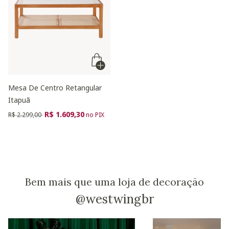
Mesa De Centro Retangular
Itapuã
Preço reduzido de
para
R$ 1.609,30
R$ 2.299,00
no PIX
Bem mais que uma loja de decoração
@westwingbr