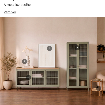
A meia-luz acolhe
Vem ver
+
+
+
+
+