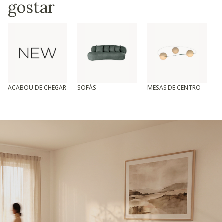
gostar
ACABOU DE CHEGAR
SOFÁS
MESAS DE CENTRO
T