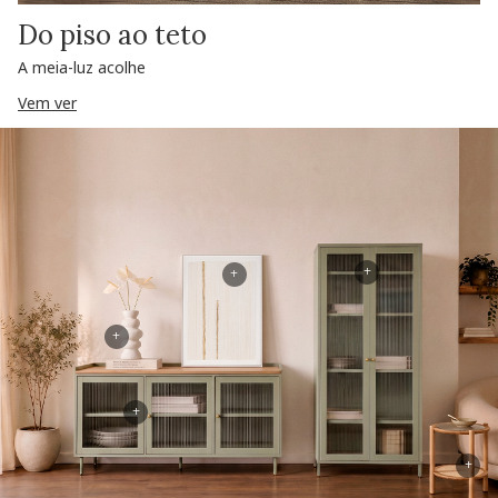
Do piso ao teto
A meia-luz acolhe
Vem ver
+
+
+
+
+