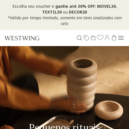
Escolha seu voucher e
ganhe até 30% OFF: MOVEL30
,
TEXTIL30
ou
DECOR20
*Válido por tempo limitado, somente em itens sinalizados com
selo
Pequenos rituais