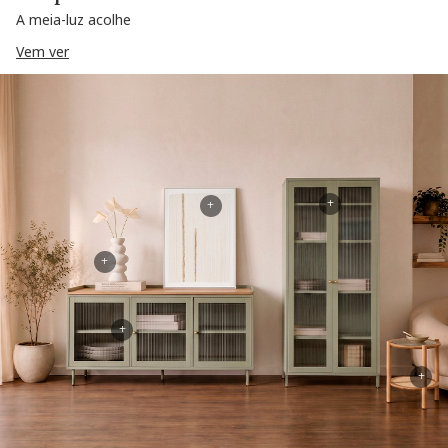
A meia-luz acolhe
Vem ver
+
+
+
+
+