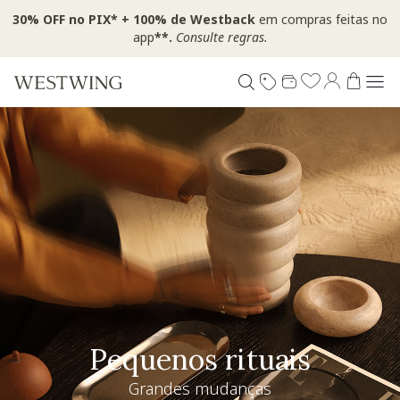
30% OFF no PIX* + 100% de Westback
em compras feitas no
app
**.
Consulte regras.
Pequenos rituais
Grandes mudanças