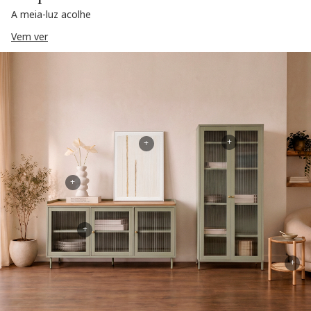
A meia-luz acolhe
Vem ver
+
+
+
+
+