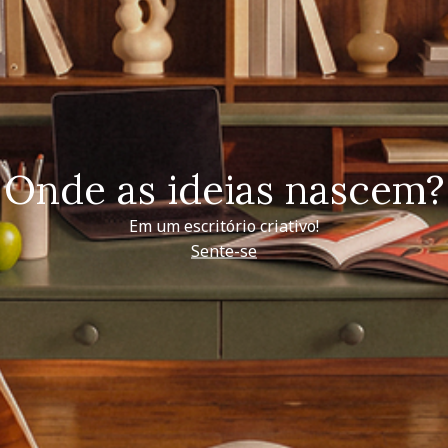
Onde as ideias nascem?
Em um escritório criativo!
Sente-se