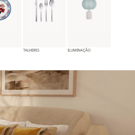
TALHERES
ILUMINAÇÃO
ALMOFADAS