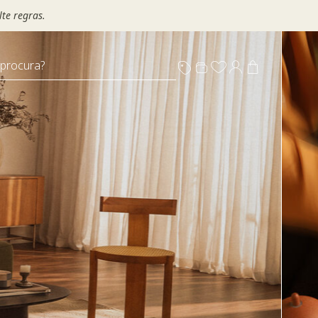
te regras.
 procura?