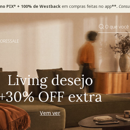
 no PIX* + 100% de Westback
em compras feitas no app
**.
Consul
O que você
DORES
SALE
Pequenos rituais
Grandes mudanças
Decorar