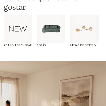
gostar
ACABOU DE CHEGAR
SOFÁS
MESAS DE CENTRO
T