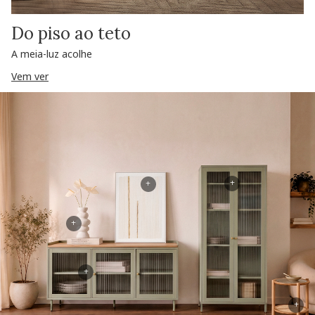
Do piso ao teto
A meia-luz acolhe
Vem ver
+
+
+
+
+