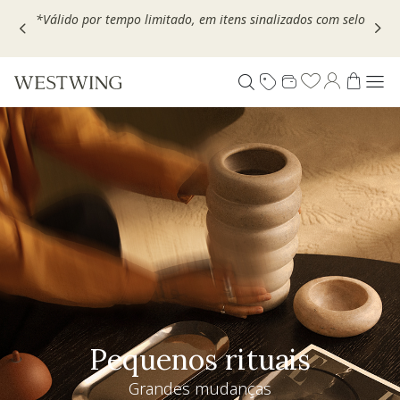
Escolha seu VOUCHER e ganhe até 30% OFF*: use
MOVEL30,
TEXTIL30 OU DECOR20
Pequenos rituais
Grandes mudanças