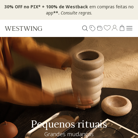
30% OFF no PIX* + 100% de Westback
em compras feitas no
app
**.
Consulte regras.
Pequenos rituais
Grandes mudanças