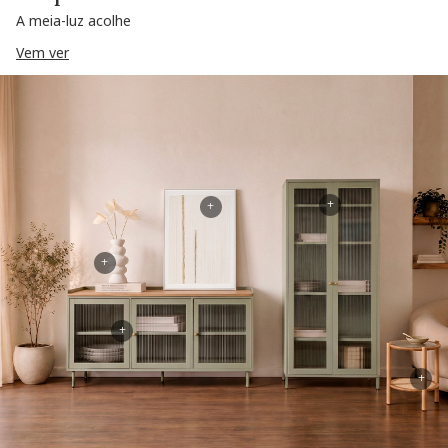
A meia-luz acolhe
Vem ver
+
+
+
+
+