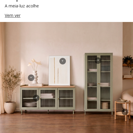
A meia-luz acolhe
Vem ver
+
+
+
+
+