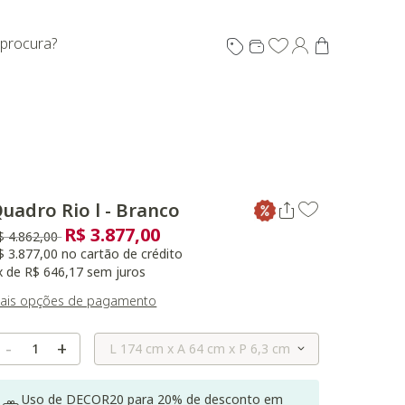
 procura?
uadro Rio l - Branco
R$ 3.877,00
reço reduzido de
para
$ 4.862,00
$ 3.877,00 no cartão de crédito
x de R$ 646,17 sem juros
ais opções de pagamento
Selecione o Tamanho
-
+
Uso de DECOR20 para 20% de desconto em