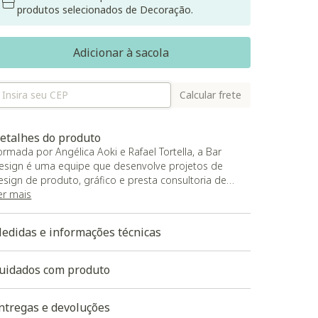
produtos selecionados de Decoração.
Adicionar à sacola
Calcular frete
etalhes do produto
ormada por Angélica Aoki e Rafael Tortella, a Bar
esign é uma equipe que desenvolve projetos de
esign de produto, gráfico e presta consultoria de
magem e design estratégico.
er mais
 metodologia baseia-se na troca de ideias,
ensamentos e experiências entre clientes, designers e
edidas e informações técnicas
suários para criar o novo. Os projetos visam inovação
 o bom design, buscando a perfeita relação entre o
roduto e benefícios para o fabricante.
uidados com produto
 reconhecimento vem através de prêmio de design,
xposições e publicações nas principais revistas,
ntregas e devoluções
ornais e sites. As obras estimulam a percepção óptica