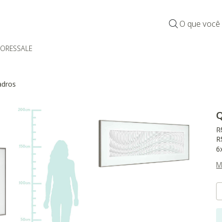
O que você
DORES
SALE
dros
Q
P
R
R
6
M