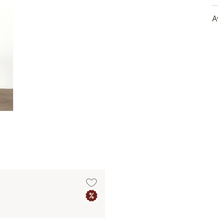
d
e
A
B