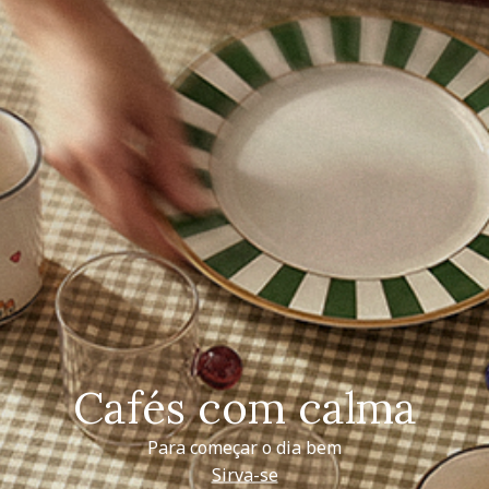
Cafés com calma
Para começar o dia bem
Sirva-se