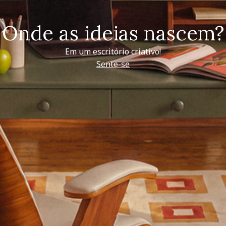
Onde as ideias nascem?
Em um escritório criativo!
Sente-se