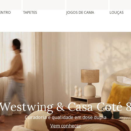
CENTRO
TAPETES
JOGOS DE CAMA
LOUÇAS
Westwing & Casa Coté 
Curadoria e qualidade em dose dupla
Vem conhecer