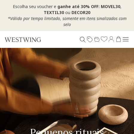
Escolha seu voucher e
ganhe até 30% OFF: MOVEL30
,
TEXTIL30
ou
DECOR20
*Válido por tempo limitado, somente em itens sinalizados com
selo
Pequenos rituais