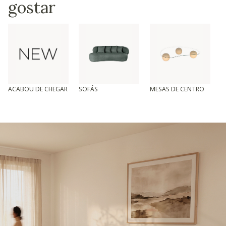
gostar
ACABOU DE CHEGAR
SOFÁS
MESAS DE CENTRO
T