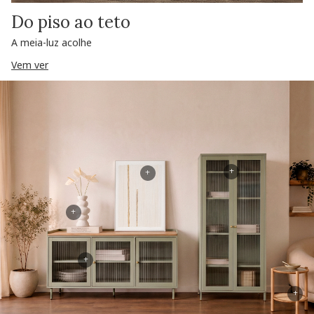
Do piso ao teto
A meia-luz acolhe
Vem ver
+
+
+
+
+