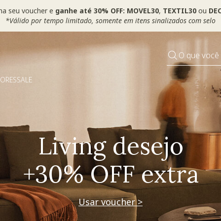
ha seu voucher e
ganhe até 30% OFF: MOVEL30
,
TEXTIL30
ou
DEC
*Válido por tempo limitado, somente em itens sinalizados com selo
O que você
DORES
SALE
Pequenos rituais
Grandes mudanças
Usar voucher >