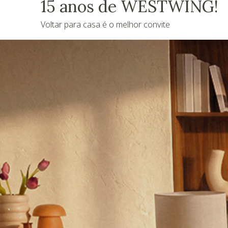
15 anos de WESTWING!
Voltar para casa é o melhor convite