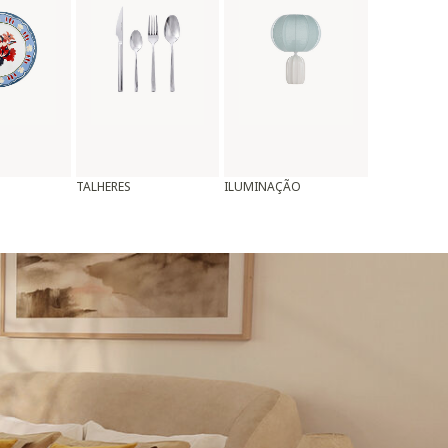
TALHERES
ILUMINAÇÃO
ALMOFADAS