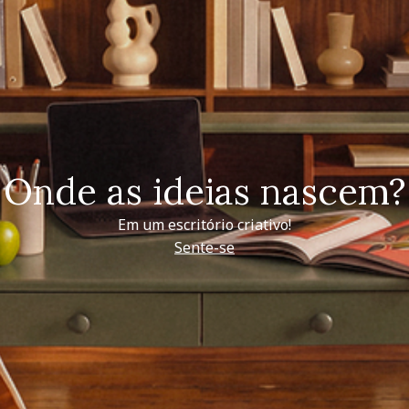
Onde as ideias nascem?
Em um escritório criativo!
Sente-se