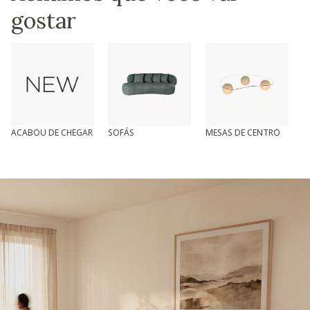
gostar
ACABOU DE CHEGAR
SOFÁS
MESAS DE CENTRO
T