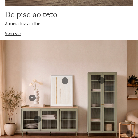
Do piso ao teto
A meia-luz acolhe
Vem ver
+
+
+
+
+