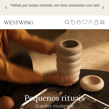
Escolha seu VOUCHER e ganhe até 30% OFF*: use
MOVEL30,
TEXTIL30 OU DECOR20
Pequenos rituais
Grandes mudanças