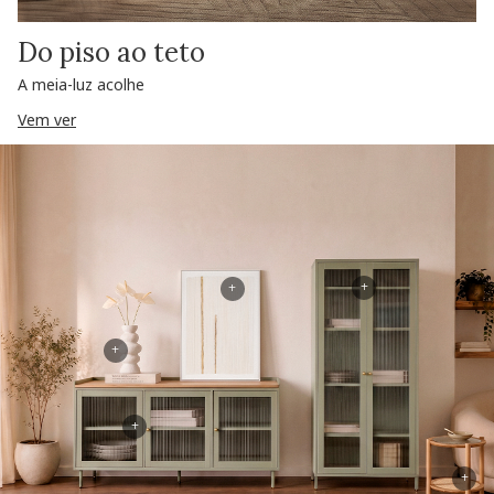
Do piso ao teto
A meia-luz acolhe
Vem ver
+
+
+
+
+