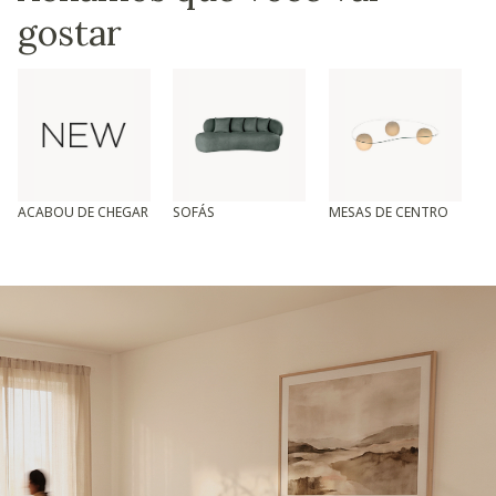
gostar
ACABOU DE CHEGAR
SOFÁS
MESAS DE CENTRO
T