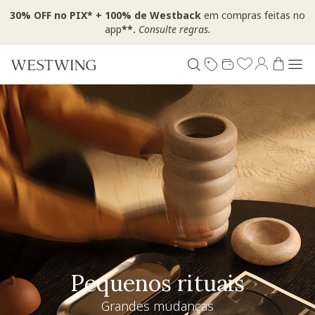
30% OFF no PIX* + 100% de Westback
em compras feitas no
app
**.
Consulte regras.
Pequenos rituais
Grandes mudanças