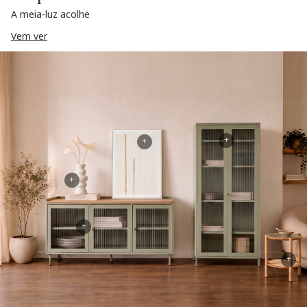
A meia-luz acolhe
Vem ver
+
+
+
+
+