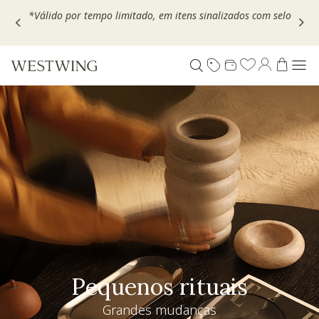
Escolha seu VOUCHER e ganhe até 30% OFF*: use
MOVEL30,
TEXTIL30 OU DECOR20
Pequenos rituais
Grandes mudanças