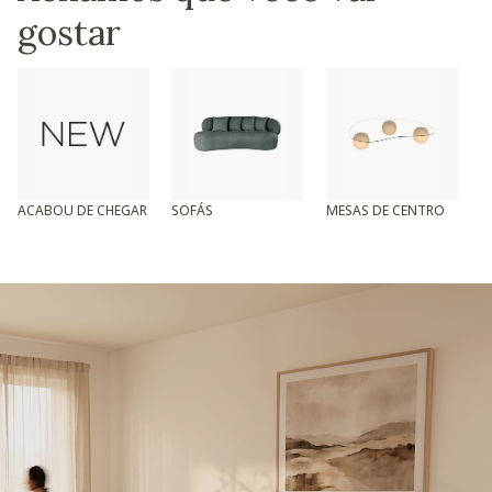
gostar
ACABOU DE CHEGAR
SOFÁS
MESAS DE CENTRO
T