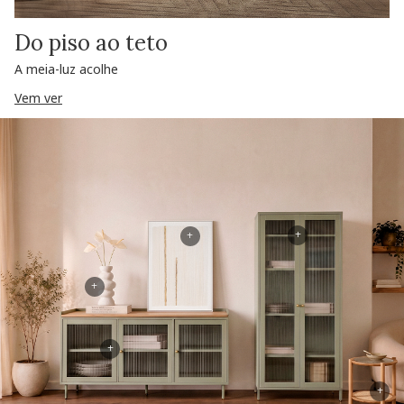
Do piso ao teto
A meia-luz acolhe
Vem ver
+
+
+
+
+