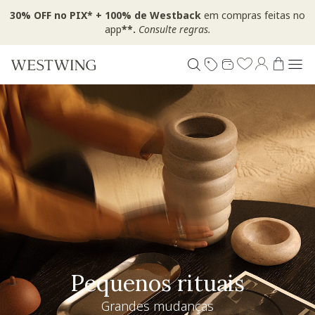
30% OFF no PIX* + 100% de Westback
em compras feitas no
app
**.
Consulte regras.
Pequenos rituais
Grandes mudanças