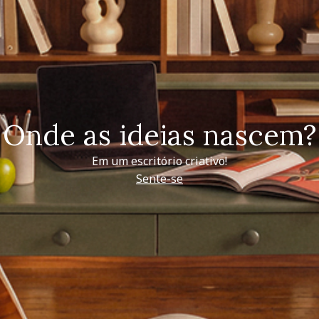
Onde as ideias nascem?
Em um escritório criativo!
Sente-se