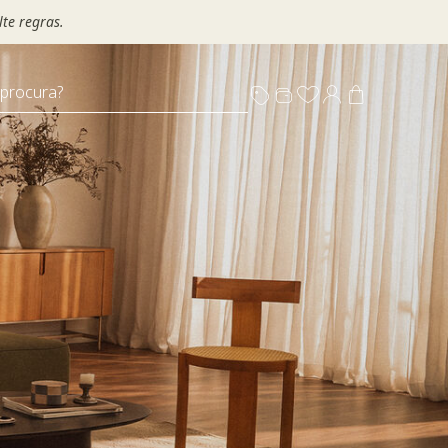
te regras.
 procura?