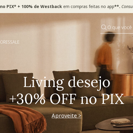
 no PIX* + 100% de Westback
em compras feitas no app
**.
Consul
O que você
DORES
SALE
Pequenos rituais
Grandes mudanças
Decorar