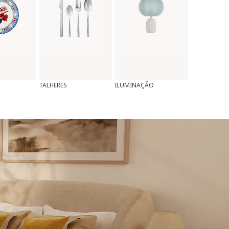
TALHERES
ILUMINAÇÃO
ALMOFADAS