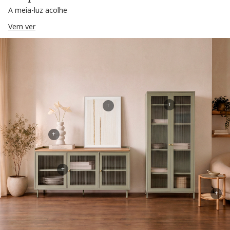
A meia-luz acolhe
Vem ver
+
+
+
+
+