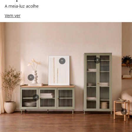
A meia-luz acolhe
Vem ver
+
+
+
+
+