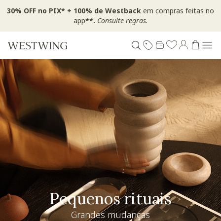
30% OFF no PIX* + 100% de Westback
em compras feitas no
app
**.
Consulte regras.
Pequenos rituais
Grandes mudanças