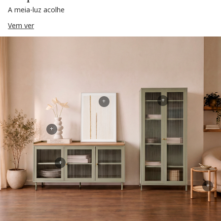
A meia-luz acolhe
Vem ver
+
+
+
+
+