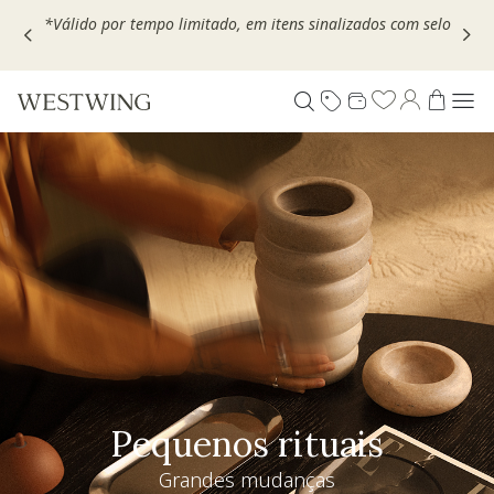
Escolha seu VOUCHER e ganhe até 30% OFF*: use
MOVEL30,
TEXTIL30 OU DECOR20
Pequenos rituais
Grandes mudanças