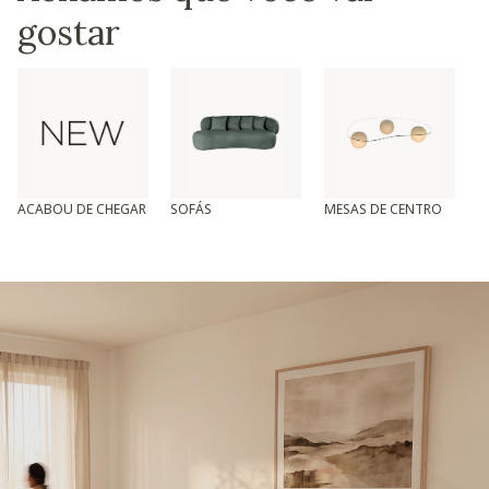
gostar
ACABOU DE CHEGAR
SOFÁS
MESAS DE CENTRO
T