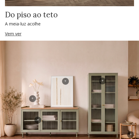
Do piso ao teto
A meia-luz acolhe
Vem ver
+
+
+
+
+