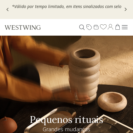
Escolha seu VOUCHER e ganhe até 30% OFF*: use
MOVEL30,
TEXTIL30 OU DECOR20
Pequenos rituais
Grandes mudanças