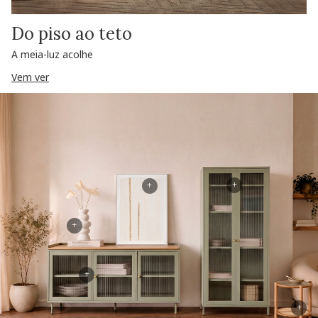
Do piso ao teto
A meia-luz acolhe
Vem ver
+
+
+
+
+