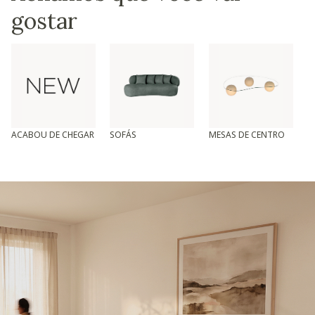
gostar
ACABOU DE CHEGAR
SOFÁS
MESAS DE CENTRO
T