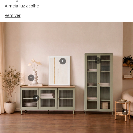
A meia-luz acolhe
Vem ver
+
+
+
+
+