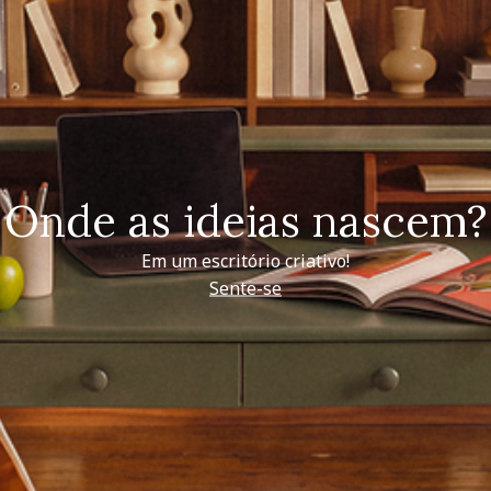
Onde as ideias nascem?
Em um escritório criativo!
Sente-se