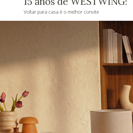
15 anos de WESTWING!
Voltar para casa é o melhor convite