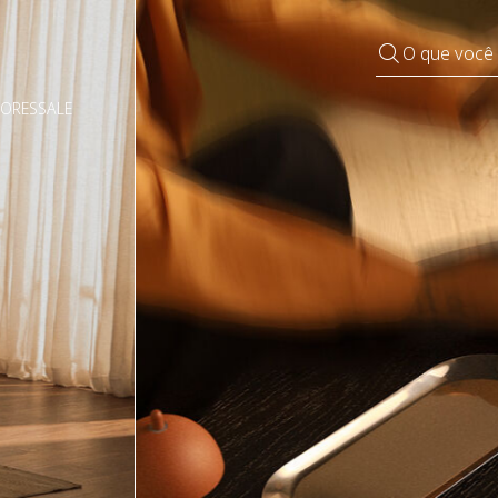
O que você
DORES
SALE
Pequenos rituais
Grandes mudanças
Decorar