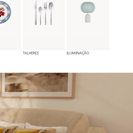
TALHERES
ILUMINAÇÃO
ALMOFADAS