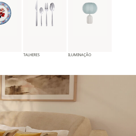
TALHERES
ILUMINAÇÃO
ALMOFADAS