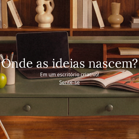
Onde as ideias nascem?
Em um escritório criativo!
Sente-se