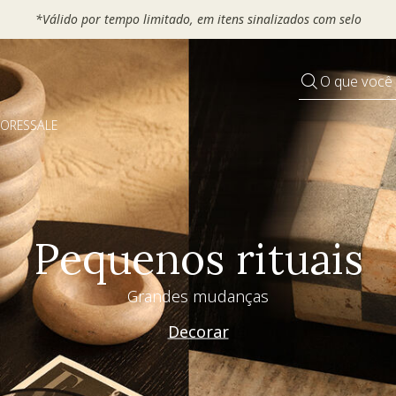
*Válido por tempo limitado, em itens sinalizados com selo
O que você
DORES
SALE
Pequenos rituais
Grandes mudanças
Decorar