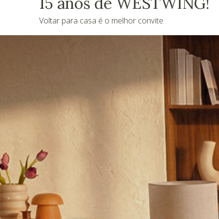
15 anos de WESTWING!
Voltar para casa é o melhor convite