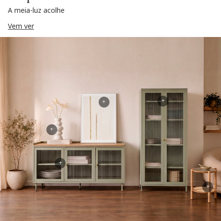
A meia-luz acolhe
Vem ver
+
+
+
+
+