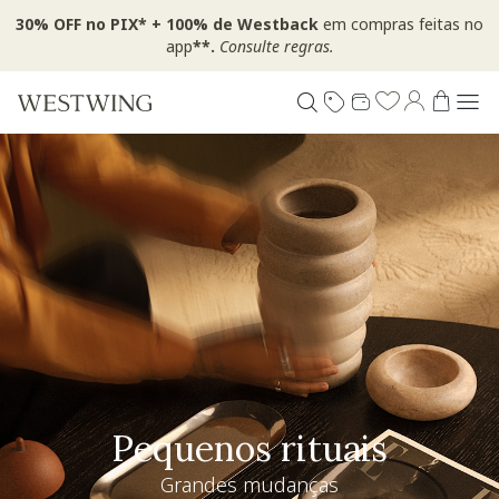
30% OFF no PIX* + 100% de Westback
em compras feitas no
app
**.
Consulte regras.
Pequenos rituais
Grandes mudanças