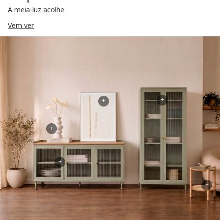
A meia-luz acolhe
Vem ver
+
+
+
+
+