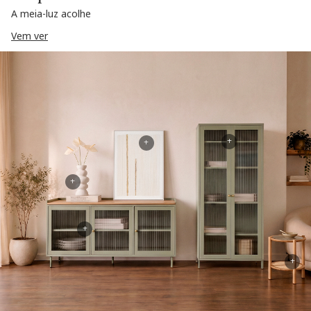
A meia-luz acolhe
Vem ver
+
+
+
+
+