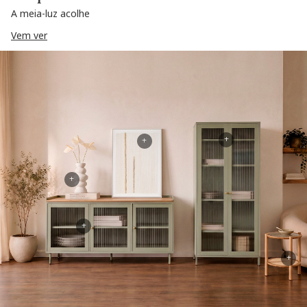
A meia-luz acolhe
Vem ver
+
+
+
+
+