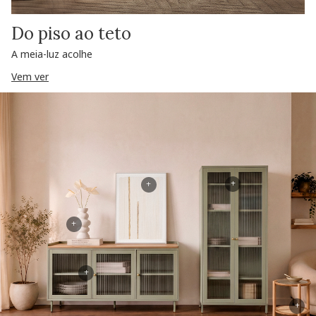
Do piso ao teto
A meia-luz acolhe
Vem ver
+
+
+
+
+