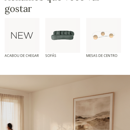
gostar
ACABOU DE CHEGAR
SOFÁS
MESAS DE CENTRO
T