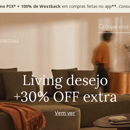
 no PIX* + 100% de Westback
em compras feitas no app
**.
Consul
O que você
DORES
SALE
Pequenos rituais
Grandes mudanças
Decorar