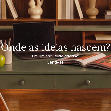
Onde as ideias nascem?
Em um escritório criativo!
Sente-se