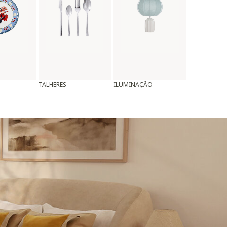
TALHERES
ILUMINAÇÃO
ALMOFADAS