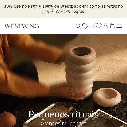
30% OFF no PIX* + 100% de Westback
em compras feitas no
app
**.
Consulte regras.
Pequenos rituais
Grandes mudanças