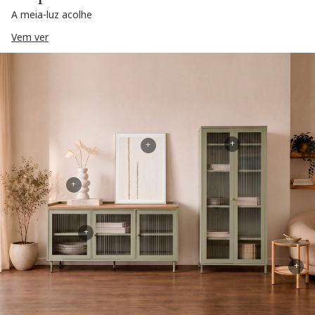
A meia-luz acolhe
Vem ver
+
+
+
+
+