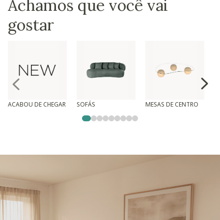
Achamos que você vai
gostar
ACABOU DE CHEGAR
SOFÁS
MESAS DE CENTRO
T