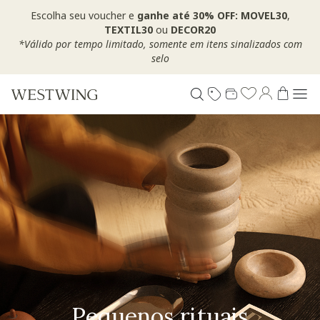
Escolha seu voucher e
ganhe até 30% OFF: MOVEL30
,
TEXTIL30
ou
DECOR20
*Válido por tempo limitado, somente em itens sinalizados com
selo
Pequenos rituais