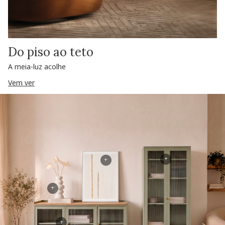
Do piso ao teto
A meia-luz acolhe
Vem ver
+
+
+
+