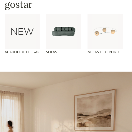
gostar
ACABOU DE CHEGAR
SOFÁS
MESAS DE CENTRO
T