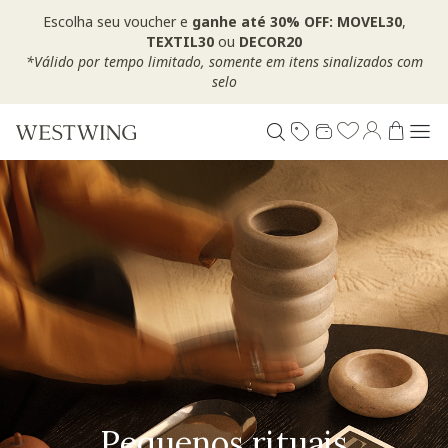
Escolha seu voucher e
ganhe até 30% OFF: MOVEL30
,
TEXTIL30
ou
DECOR20
*Válido por tempo limitado, somente em itens sinalizados com
selo
Pequenos rituais