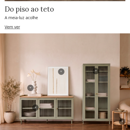
Do piso ao teto
A meia-luz acolhe
Vem ver
+
+
+
+
+