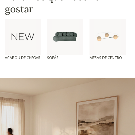
gostar
ACABOU DE CHEGAR
SOFÁS
MESAS DE CENTRO
T