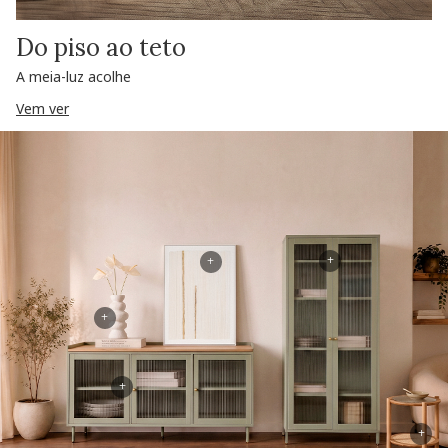
Do piso ao teto
A meia-luz acolhe
Vem ver
+
+
+
+
+