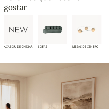
gostar
ACABOU DE CHEGAR
SOFÁS
MESAS DE CENTRO
T