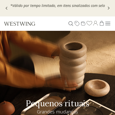
Escolha seu VOUCHER e ganhe até 30% OFF*: use
MOVEL30,
TEXTIL30 OU DECOR20
Pequenos rituais
Grandes mudanças