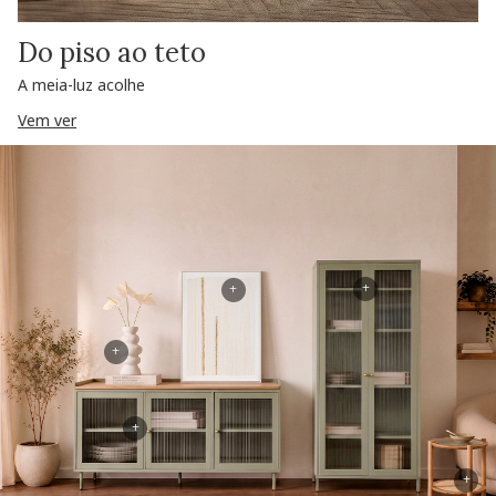
Do piso ao teto
A meia-luz acolhe
Vem ver
+
+
+
+
+