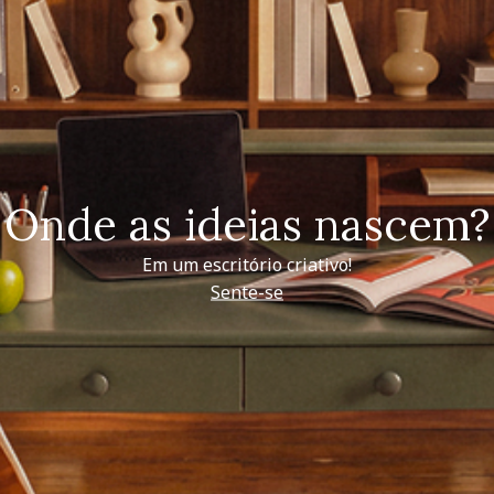
Onde as ideias nascem?
Em um escritório criativo!
Sente-se