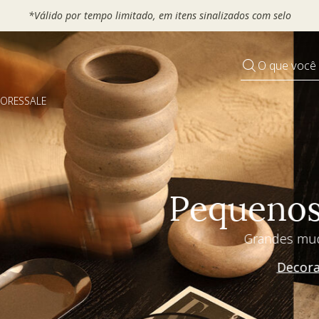
 seu VOUCHER e ganhe até 30% OFF*: use
MOVEL30, TEXTIL30 OU
O que você
DORES
SALE
Pequenos rituais
Grandes mudanças
Decorar