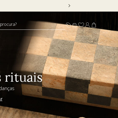
 DECOR20
 procura?