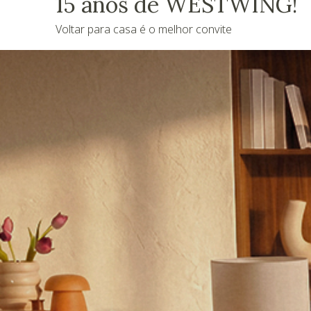
15 anos de WESTWING!
Voltar para casa é o melhor convite