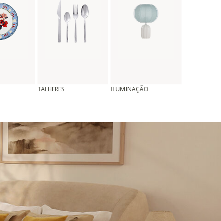
TALHERES
ILUMINAÇÃO
ALMOFADAS