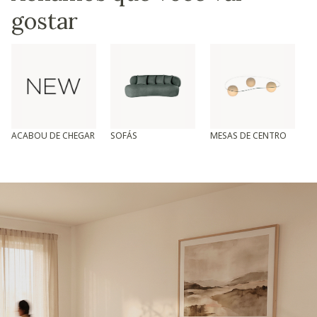
gostar
ACABOU DE CHEGAR
SOFÁS
MESAS DE CENTRO
T