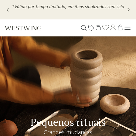
Escolha seu VOUCHER e ganhe até 30% OFF*: use
MOVEL30,
TEXTIL30 OU DECOR20
Pequenos rituais
Grandes mudanças