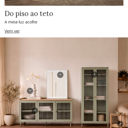
Do piso ao teto
A meia-luz acolhe
Vem ver
+
+
+
+
+