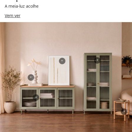
A meia-luz acolhe
Vem ver
+
+
+
+
+