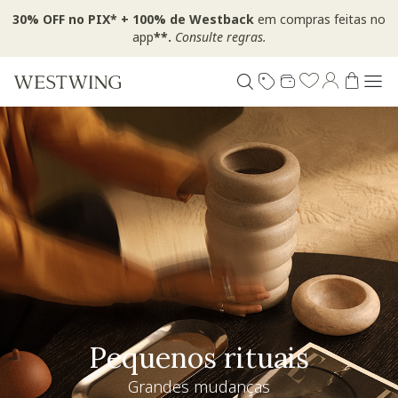
30% OFF no PIX* + 100% de Westback
em compras feitas no
app
**.
Consulte regras.
Pequenos rituais
Grandes mudanças